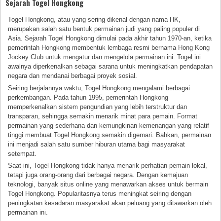
Sejarah Togel Hongkong
Togel Hongkong, atau yang sering dikenal dengan nama HK,
merupakan salah satu bentuk permainan judi yang paling populer di
Asia. Sejarah Togel Hongkong dimulai pada akhir tahun 1970-an, ketika
pemerintah Hongkong membentuk lembaga resmi bernama Hong Kong
Jockey Club untuk mengatur dan mengelola permainan ini. Togel ini
awalnya diperkenalkan sebagai sarana untuk meningkatkan pendapatan
negara dan mendanai berbagai proyek sosial.
Seiring berjalannya waktu, Togel Hongkong mengalami berbagai
perkembangan. Pada tahun 1995, pemerintah Hongkong
memperkenalkan sistem pengundian yang lebih terstruktur dan
transparan, sehingga semakin menarik minat para pemain. Format
permainan yang sederhana dan kemungkinan kemenangan yang relatif
tinggi membuat Togel Hongkong semakin digemari. Bahkan, permainan
ini menjadi salah satu sumber hiburan utama bagi masyarakat
setempat.
Saat ini, Togel Hongkong tidak hanya menarik perhatian pemain lokal,
tetapi juga orang-orang dari berbagai negara. Dengan kemajuan
teknologi, banyak situs online yang menawarkan akses untuk bermain
Togel Hongkong. Popularitasnya terus meningkat seiring dengan
peningkatan kesadaran masyarakat akan peluang yang ditawarkan oleh
permainan ini.