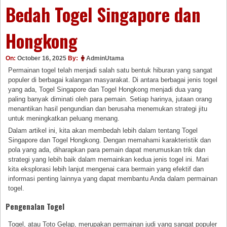
Bedah Togel Singapore dan
Hongkong
On:
October 16, 2025
By:
AdminUtama
Permainan togel telah menjadi salah satu bentuk hiburan yang sangat
populer di berbagai kalangan masyarakat. Di antara berbagai jenis togel
yang ada, Togel Singapore dan Togel Hongkong menjadi dua yang
paling banyak diminati oleh para pemain. Setiap harinya, jutaan orang
menantikan hasil pengundian dan berusaha menemukan strategi jitu
untuk meningkatkan peluang menang.
Dalam artikel ini, kita akan membedah lebih dalam tentang Togel
Singapore dan Togel Hongkong. Dengan memahami karakteristik dan
pola yang ada, diharapkan para pemain dapat merumuskan trik dan
strategi yang lebih baik dalam memainkan kedua jenis togel ini. Mari
kita eksplorasi lebih lanjut mengenai cara bermain yang efektif dan
informasi penting lainnya yang dapat membantu Anda dalam permainan
togel.
Pengenalan Togel
Togel, atau Toto Gelap, merupakan permainan judi yang sangat populer