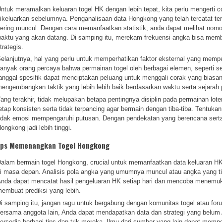
ntuk meramalkan keluaran togel HK dengan lebih tepat, kita perlu mengerti 
ikeluarkan sebelumnya. Penganalisaan data Hongkong yang telah tercatat 
ering muncul. Dengan cara memanfaatkan statistik, anda dapat melihat nom
aktu yang akan datang. Di samping itu, merekam frekuensi angka bisa mem
trategis.
elanjutnya, hal yang perlu untuk memperhatikan faktor eksternal yang mem
anyak orang percaya bahwa permainan togel oleh berbagai elemen, seperti sep
anggal spesifik dapat menciptakan peluang untuk menggali corak yang biasan
engembangkan taktik yang lebih lebih baik berdasarkan waktu serta sejarah 
ang terakhir, tidak melupakan betapa pentingnya disiplin pada permainan lote
etap konsisten serta tidak terpancing agar bermain dengan tiba-tiba. Tentuka
idak emosi mempengaruhi putusan. Dengan pendekatan yang berencana serta 
ongkong jadi lebih tinggi.
ips Memenangkan Togel Hongkong
alam bermain togel Hongkong, crucial untuk memanfaatkan data keluaran
i masa depan. Analisis pola angka yang umumnya muncul atau angka yang ti
nda dapat mencatat hasil pengeluaran HK setiap hari dan mencoba menemu
embuat prediksi yang lebih.
i samping itu, jangan ragu untuk bergabung dengan komunitas togel atau foru
ersama anggota lain, Anda dapat mendapatkan data dan strategi yang belum
ersedia berbagi tips dan trik mereka. Ilmu dari sumber yang lain dapat mem