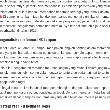
enuh dengan aspirasi dan ramalan yang baru untuk para petaruh lotto. Den
ahun sebelumnya, pemain bisa menganalisis corak dan pergerakan yang mun
alam artikel ini kita hendak membahas beberapa strategi yang terbaik dalam
hk
Di samping itu, kami juga hendak membahas mengenai signifikansi memah
emberi wawasan yang. Melalui pendekatan yang sesuai, penikmat lotto diharap
emperbaiki pengalaman permainan mereka. Ayo kita telusuri lebih jauh soal
eberhasilan di tahun 2025.
enganalisisan Informasi HK Lampau
eneliti data keluaran HK lampau merupakan langkah penting dalam meramalka
ola yang terlihat dalam output pengeluaran lampau, pemain dapat memahami
engkap memberikan gambaran yang nyata di mana angka spesifik lebih besar 
ombinasi angka yang tepat.
elain itu, pengamatan terhadap frekuensi angka yang muncul dalam jangka w
ungkin muncul lebih sering dalam cuaca tertentu atau pada hari-hari terte
elama periode beberapa bulan, pemain dapat memperoleh strategi yang lebih
etiap undian togel.
ebagai penutup, krusial untuk mempertimbangkan dampak faktor luar seperti 
apat mempengaruhi output pengeluaran togel. Dengan memahami totalitas situ
artisipan dapat menghasilkan ramalan yang lebih tepat dan meraih peluang y
trategi Prediksi Keluaran Togel