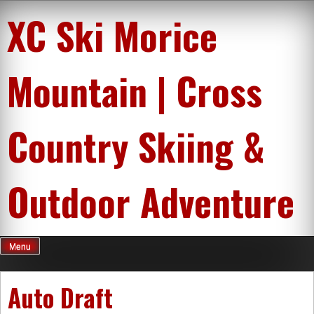
Skip
XC Ski Morice
to
content
Mountain | Cross
Country Skiing &
Outdoor Adventure
Menu
Auto Draft