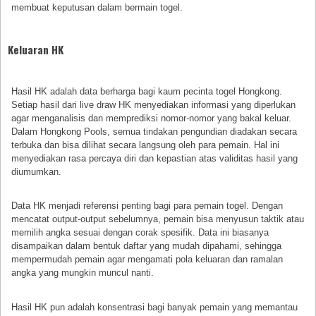
membuat keputusan dalam bermain togel.
Keluaran HK
Hasil HK adalah data berharga bagi kaum pecinta togel Hongkong.
Setiap hasil dari live draw HK menyediakan informasi yang diperlukan
agar menganalisis dan memprediksi nomor-nomor yang bakal keluar.
Dalam Hongkong Pools, semua tindakan pengundian diadakan secara
terbuka dan bisa dilihat secara langsung oleh para pemain. Hal ini
menyediakan rasa percaya diri dan kepastian atas validitas hasil yang
diumumkan.
Data HK menjadi referensi penting bagi para pemain togel. Dengan
mencatat output-output sebelumnya, pemain bisa menyusun taktik atau
memilih angka sesuai dengan corak spesifik. Data ini biasanya
disampaikan dalam bentuk daftar yang mudah dipahami, sehingga
mempermudah pemain agar mengamati pola keluaran dan ramalan
angka yang mungkin muncul nanti.
Hasil HK pun adalah konsentrasi bagi banyak pemain yang memantau