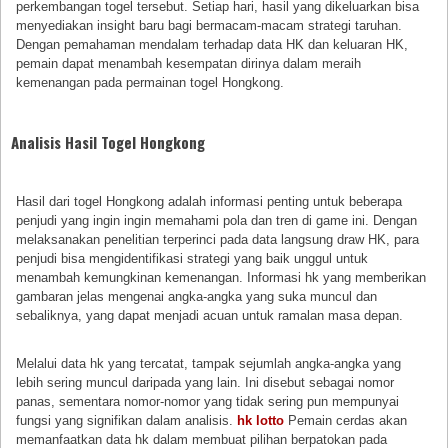
perkembangan togel tersebut. Setiap hari, hasil yang dikeluarkan bisa
menyediakan insight baru bagi bermacam-macam strategi taruhan.
Dengan pemahaman mendalam terhadap data HK dan keluaran HK,
pemain dapat menambah kesempatan dirinya dalam meraih
kemenangan pada permainan togel Hongkong.
Analisis Hasil Togel Hongkong
Hasil dari togel Hongkong adalah informasi penting untuk beberapa
penjudi yang ingin ingin memahami pola dan tren di game ini. Dengan
melaksanakan penelitian terperinci pada data langsung draw HK, para
penjudi bisa mengidentifikasi strategi yang baik unggul untuk
menambah kemungkinan kemenangan. Informasi hk yang memberikan
gambaran jelas mengenai angka-angka yang suka muncul dan
sebaliknya, yang dapat menjadi acuan untuk ramalan masa depan.
Melalui data hk yang tercatat, tampak sejumlah angka-angka yang
lebih sering muncul daripada yang lain. Ini disebut sebagai nomor
panas, sementara nomor-nomor yang tidak sering pun mempunyai
fungsi yang signifikan dalam analisis.
hk lotto
Pemain cerdas akan
memanfaatkan data hk dalam membuat pilihan berpatokan pada